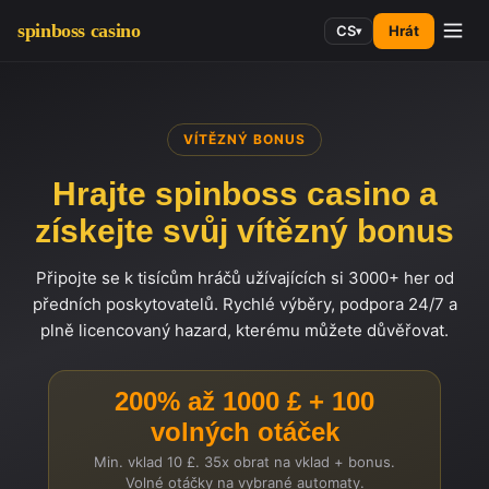
spinboss casino
CS
Hrát
▾
VÍTĚZNÝ BONUS
Hrajte spinboss casino a
získejte svůj vítězný bonus
Připojte se k tisícům hráčů užívajících si 3000+ her od
předních poskytovatelů. Rychlé výběry, podpora 24/7 a
plně licencovaný hazard, kterému můžete důvěřovat.
200% až 1000 £ + 100
volných otáček
Min. vklad 10 £. 35x obrat na vklad + bonus.
Volné otáčky na vybrané automaty.