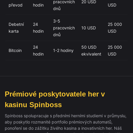
pracovních
20 USD
převod
hodin
USD
dnů
3-5
Debetní
24
25 000
pracovních
10 USD
karta
hodin
USD
dnů
24
50 USD
25 000
Bitcoin
1-2 hodiny
hodin
ekvivalent
USD
Prémiové poskytovatele her v
kasinu Spinboss
Spinboss spolupracuje s předními herními studiemi v průmyslu,
aby poskytlo rozmanité portfolio prémiových automatů,
ponoření se do zážitku živého kasina a inovativních her. Náš