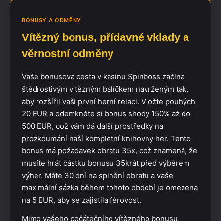
BONUSY A ODMĚNY
Vítězný bonus, přídavné vklady a
věrnostní odměny
Vaše bonusová cesta v kasinu Spinboss začíná
štědrostivým vítězným balíčkem navrženým tak,
aby rozšířil vaši první herní relaci. Vložte pouhých
20 EUR a odemkněte si bonus shody 150% až do
500 EUR, což vám dá další prostředky na
prozkoumání naší kompletní knihovny her. Tento
bonus má požadavek obratu 35x, což znamená, že
musíte hrát částku bonusu 35krát před výběrem
výher. Máte 30 dní na splnění obratu a vaše
maximální sázka během tohoto období je omezena
na 5 EUR, aby se zajistila férovost.
Mimo vašeho počátečního vítězného bonusu,