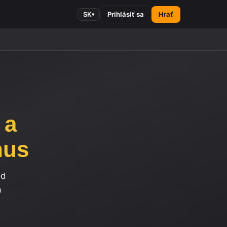
SK
Prihlásiť sa
Hrať
▾
 a
nus
od
a