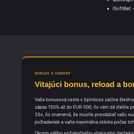
iSoftBet 
BONUSY A ODMENY
Vitajúci bonus, reload a bo
Vaša bonusová cesta v Spinboss začína štedrou
zápas 150% až do EUR 500, čo vám dá ďalšie pr
35x, čo znamená, že musíte prevádzať vašu su
požiadaviek a vaňa maximálna stávka počas toht
Okrem vášho počiatočného vitajúceho darčeka 