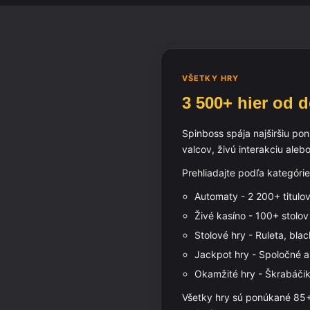
VŠETKY HRY
3 500+ hier od 
Spinboss spája najširšiu po
valcov, živú interakciu alebo
Prehliadajte podľa kategórie
Automaty - 2 200+ titulo
Živé kasíno - 100+ stolov 
Stolové hry - Ruleta, bla
Jackpot hry - Spoločné a 
Okamžité hry - Škrabáčiky
Všetky hry sú ponúkané 85+ 