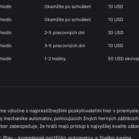
 hodín
Okamžite po schválení
10 USD
 hodín
Okamžite po schválení
10 USD
 hodín
2-5 pracovných dní
20 USD
 hodín
3-5 pracovných dní
10 USD
 hodín
1-2 hodiny
50 USD ekviva
e výlučne s najprestížnejšími poskytovateľmi hier v priemysle.
ej mechanike automatov, pohlcujúcich živých herných zážitkoc
ber zabezpečuje, že hráči majú prístup k najvyššej kvalite zába
 Play - komplexné portfólio automatov a živého kasína