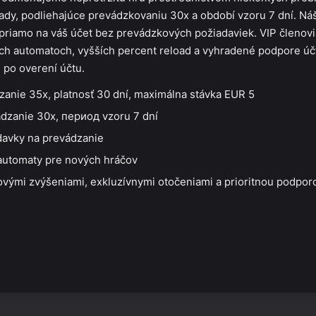
dy, podliehajúce prevádzkovaniu 30x a období vzoru 7 dní. Ná
 priamo na váš účet bez prevádzkových požiadaviek. VIP členovi
h automatoch, vyšších percent reload a vyhradené podpore účt
 po overení účtu.
zanie 35x, platnosť 30 dní, maximálna stávka EUR 5
dzanie 30x, период vzoru 7 dní
davky na prevádzanie
 automaty pre nových hráčov
vými zvýšeniami, exkluzívnymi otočeniami a prioritnou podpor