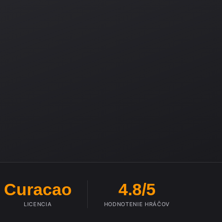
Curacao
4.8/5
LICENCIA
HODNOTENIE HRÁČOV