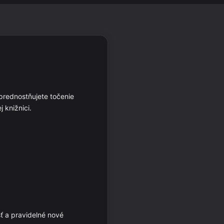
uprednostňujete točenie
j knižnici.
ť a pravidelné nové