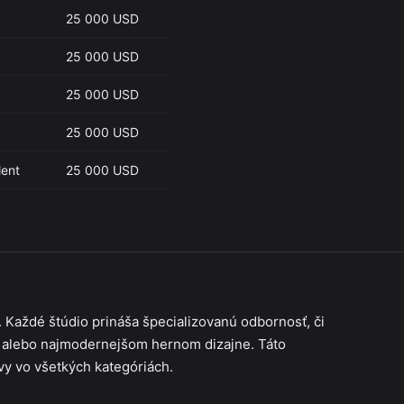
25 000 USD
25 000 USD
25 000 USD
25 000 USD
lent
25 000 USD
 Každé štúdio prináša špecializovanú odbornosť, či
h alebo najmodernejšom hernom dizajne. Táto
vy vo všetkých kategóriách.