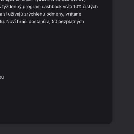
š týždenný program cashback vráti 10% čistých
a si užívajú zrýchlenú odmeny, vrátane
u. Noví hráči dostanú aj 50 bezplatných
ou