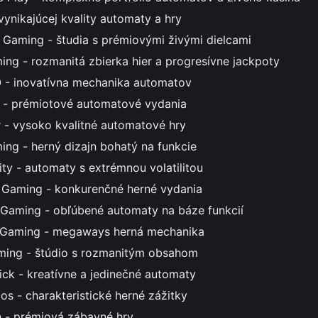
vynikajúcej kvality automaty a hry
 Gaming - študia s prémiovými živými dielcami
ng - rozmanitá zbierka hier a progresívne jackpoty
O - inovatívna mechanika automatov
l - prémiotové automatové vydania
 - vysoko kvalitné automatové hry
ng - herný dizajn bohatý na funkcie
ity - automaty s extrémnou volatilitou
Gaming - konkurenčné herné vydania
 Gaming - obľúbené automaty na báze funkcií
 Gaming - megaways herná mechanika
ming - štúdio s rozmanitým obsahom
ck - kreatívne a jedinečné automaty
os - charakteristické herné zážitky
n - prémiová zábavné hry